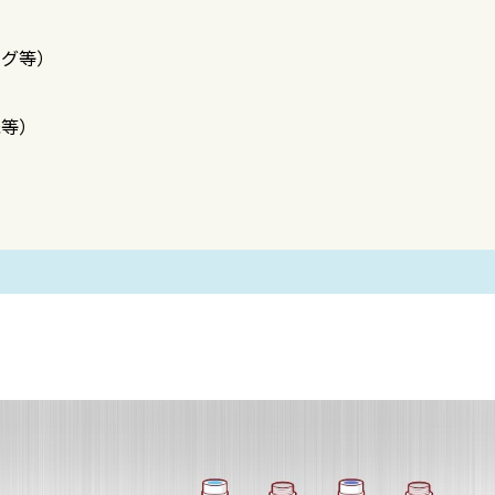
ログ等）
紙等）